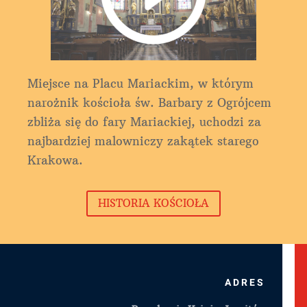
Miejsce na Placu Mariackim, w którym
narożnik kościoła św. Barbary z Ogrójcem
zbliża się do fary Mariackiej, uchodzi za
najbardziej malowniczy zakątek starego
Krakowa.
HISTORIA KOŚCIOŁA
ADRES