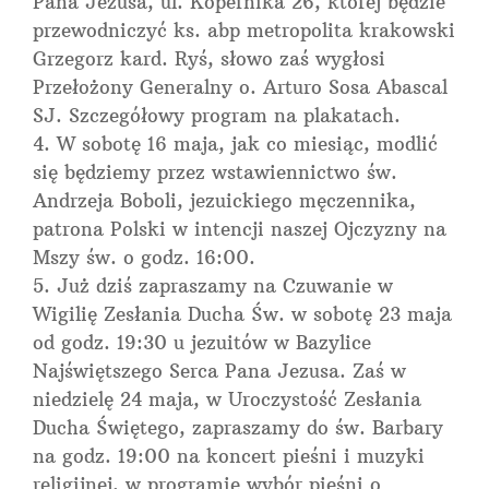
Pana Jezusa, ul. Kopernika 26, której będzie
przewodniczyć ks. abp metropolita krakowski
Grzegorz kard. Ryś, słowo zaś wygłosi
Przełożony Generalny o. Arturo Sosa Abascal
SJ. Szczegółowy program na plakatach.
W sobotę 16 maja, jak co miesiąc, modlić
się będziemy przez wstawiennictwo św.
Andrzeja Boboli, jezuickiego męczennika,
patrona Polski w intencji naszej Ojczyzny na
Mszy św. o godz. 16:00.
Już dziś zapraszamy na Czuwanie w
Wigilię Zesłania Ducha Św. w sobotę 23 maja
od godz. 19:30 u jezuitów w Bazylice
Najświętszego Serca Pana Jezusa. Zaś w
niedzielę 24 maja, w Uroczystość Zesłania
Ducha Świętego, zapraszamy do św. Barbary
na godz. 19:00 na koncert pieśni i muzyki
religijnej, w programie wybór pieśni o