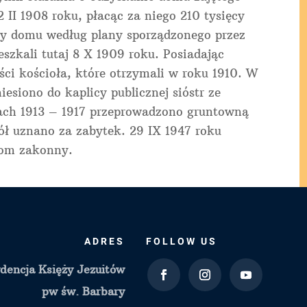
 II 1908 roku, płacąc za niego 210 tysięcy
owy domu według plany sporządzonego przez
szkali tutaj 8 X 1909 roku. Posiadając
ści kościoła, które otrzymali w roku 1910. W
siono do kaplicy publicznej sióstr ze
ach 1913 – 1917 przeprowadzono gruntowną
iół uznano za zabytek. 29 IX 1947 roku
dom zakonny.
ADRES
FOLLOW US
dencja Księży Jezuitów
pw św. Barbary