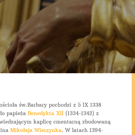
ościoła św.Barbary pochodzi z 5 IX 1338
 do papieża
Benedykta XII
(1334-1342) z
dwiedzającym kaplicę cmentarną zbudowaną
nina
Mikołaja Wierzynka
. W latach 1394-