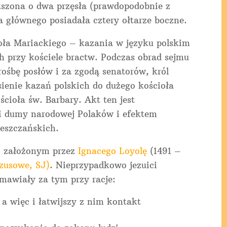
kszona o dwa przęsła (prawdopodobnie z
za głównego posiadała cztery ołtarze boczne.
ioła Mariackiego – kazania w języku polskim
h przy kościele bractw. Podczas obrad sejmu
rośbę posłów i za zgodą senatorów, król
ienie kazań polskich do dużego kościoła
cioła św. Barbary. Akt ten jest
i dumy narodowej Polaków i efektem
ieszczańskich.
 z założonym przez
Ignacego Loyolę
(1491 –
zusowe, SJ)
. Nieprzypadkowo jezuici
mawiały za tym przy racje:
a więc i łatwijszy z nim kontakt