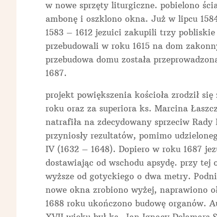
w nowe sprzęty liturgiczne. pobielono śc
ambonę i oszklono okna. Już w lipcu 158
1583 – 1612 jezuici zakupili trzy poblisk
przebudowali w roku 1615 na dom zakonny
przebudowa domu została przeprowadzona
1687.
projekt powiększenia kościoła zrodził się
roku oraz za superiora ks. Marcina Łaszcz
natrafiła na zdecydowany sprzeciw Rady M
przyniosły rezultatów, pomimo udzielone
IV (1632 – 1648). Dopiero w roku 1687 jez
dostawiając od wschodu apsydę. przy tej 
wyższe od gotyckiego o dwa metry. Podn
nowe okna zrobiono wyżej, naprawiono oł
1688 roku ukończono budowę organów. Au