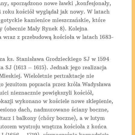
iany, sporządzono nowe ławki ,konfesjonały,
4 roku kościół wyglądał jak nowy. W latach
ie gotyckie kamienice mieszczańskie, które
 (obecnie Mały Rynek 8). Kolejna
 wraz z przebudową kościoła w latach 1683-
 za ks. Stanisława Grodzieckiego SJ w 1594
a SJ (1613 – 1615). Jednak jego realizacja
ieskiej. Wieloletnie pertraktacje nie
go jezuitom popracia przez króla Wadysława
uici nieznacznie powiększyli kościół,
okazji wykonano w kościele nowe sklepienie,
iesiono dach, nadmurowano ściany boczne,
tarz i balkony (chóry boczne), a w lutym
torem wystroju wnętrza kościoła z końca