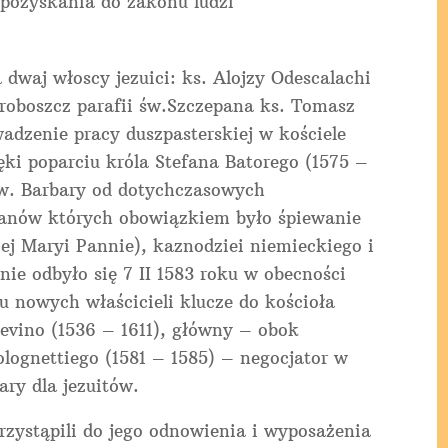
 pozyskania do zakonu ludzi
dwaj włoscy jezuici: ks. Alojzy Odescalachi
h proboszcz parafii św.Szczepana ks. Tomasz
wadzenie pracy duszpasterskiej w kościele
ęki poparciu króla Stefana Batorego (1575 –
 św. Barbary od dotychczasowych
anów których obowiązkiem było śpiewanie
ej Maryi Pannie), kaznodziei niemieckiego i
nie odbyło się 7 II 1583 roku w obecności
u nowych właścicieli klucze do kościoła
sevino (1536 – 1611), główny – obok
olognettiego (1581 – 1585) – negocjator w
ary dla jezuitów.
przystąpili do jego odnowienia i wyposażenia