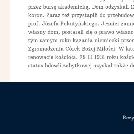
przez bursę akademicką. Dom odzyskali 12
koron. Zaraz też przystapili do przebud
prof. Józefa Pokutyńskiego. Jezuici zamie
własny dom, postarali się o prawo własno
tym samym roku kazania niemiecki przenie
Zgromadzenia Córek Bożej Miłości. W lat
renowacje kościoła. 28 III 1931 roku kośc
status bdowli zabytkowej uzyskał także 
Rezy