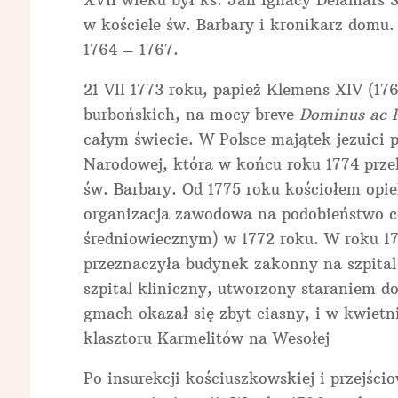
XVII wieku był ks. Jan Ignacy Delamars S
w kościele św. Barbary i kronikarz domu
1764 – 1767.
21 VII 1773 roku, papież Klemens XIV (176
burbońskich, na mocy breve
Dominus ac 
całym świecie. W Polsce majątek jezuici 
Narodowej, która w końcu roku 1774 prz
św. Barbary. Od 1775 roku kościołem opi
organizacja zawodowa na podobieństwo c
średniowiecznym) w 1772 roku. W roku 1
przeznaczyła budynek zakonny na szpital
szpital kliniczny, utworzony staraniem d
gmach okazał się zbyt ciasny, i w kwietni
klasztoru Karmelitów na Wesołej
Po insurekcji kościuszkowskiej i przejści