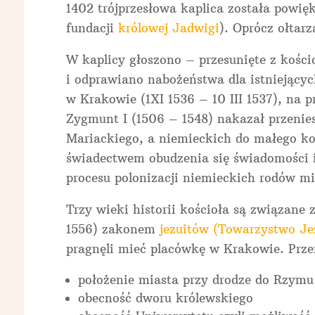
1402 trójprzesłowa kaplica została powię
fundacji
królowej Jadwigi
). Oprócz ołtar
W kaplicy głoszono – przesunięte z kośc
i odprawiano nabożeństwa dla istniejącyc
w Krakowie (1XI 1536 – 10 III 1537), na p
Zygmunt I (1506 – 1548) nakazał przenies
Mariackiego, a niemieckich do małego koś
świadectwem obudzenia się świadomości 
procesu polonizacji niemieckich rodów m
Trzy wieki historii kościoła są związane
1556) zakonem
jezuitów (Towarzystwo Je
pragnęli mieć placówkę w Krakowie. Prze
położenie miasta przy drodze do Rzymu 
obecność dworu królewskiego