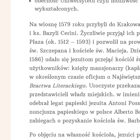
obecność Uniwersytetu czyli możliwość
wykształconych.
Na wiosnę 1579 roku przybyli do Krakowa 
i ks. Bazyli Cerini. Życzliwie przyjął ic
Płaza (ok. 1512 – 1593) i pozwolił na pro
św. Szczepana i kościele św. Macieja. Dzi
1586) udało się jezuitom przejąć kościół
użytkowników: księży mansjonarzy (kapł
w określonym czasie oficjum o Najświętsz
Bractwa Literackiego
. Uroczyste przekaza
przedstawicieli władz miejskich. w imieni
odebrał legat papieski jezuita Antoni Pos
nuncjusza papieskiego w polsce Alberto B
zabiegach o pozyskanie kościola św. Barb
Po objęciu na własność kościoła, jezuici 