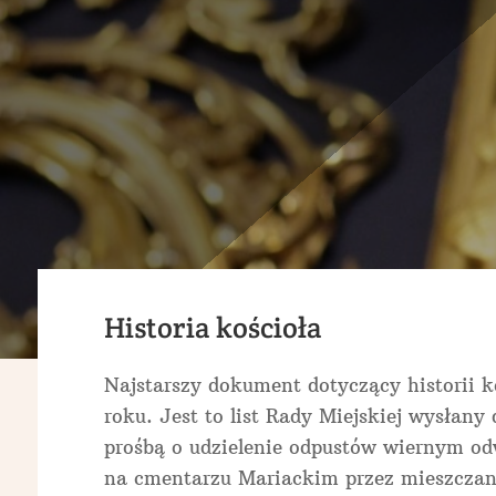
Historia kościoła
Najstarszy dokument dotyczący historii k
roku. Jest to list Rady Miejskiej wysłany
prośbą o udzielenie odpustów wiernym o
na cmentarzu Mariackim przez mieszcza