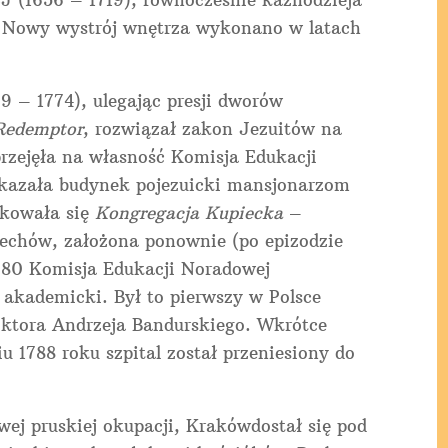
J (1656 – 1719), równocześnie kaznodzieja
. Nowy wystrój wnętrza wykonano w latach
9 – 1774), ulegając presji dworów
Redemptor
, rozwiązał zakon Jezuitów na
przejęła na własność Komisja Edukacji
ekazała budynek pojezuicki mansjonarzom
ekowała się
Kongregacja Kupiecka
–
echów, założona ponownie (po epizodzie
780 Komisja Edukacji Noradowej
 akademicki. Był to pierwszy w Polsce
oktora Andrzeja Bandurskiego. Wkrótce
u 1788 roku szpital został przeniesiony do
owej pruskiej okupacji, Krakówdostał się pod