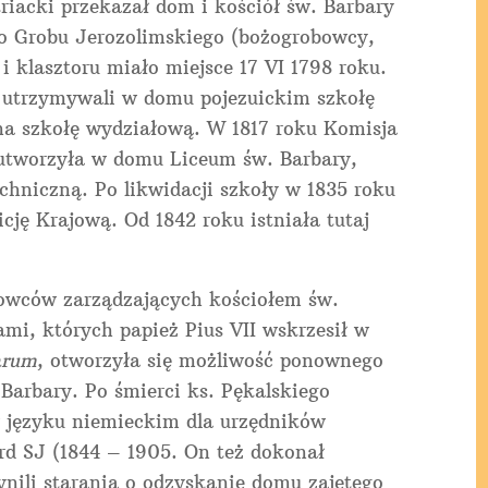
riacki przekazał dom i kościół św. Barbary
 Grobu Jerozolimskiego (bożogrobowcy,
i klasztoru miało miejsce 17 VI 1798 roku.
 utrzymywali w domu pojezuickim szkołę
na szkołę wydziałową. W 1817 roku Komisja
utworzyła w domu Liceum św. Barbary,
chniczną. Po likwidacji szkoły w 1835 roku
ję Krajową. Od 1842 roku istniała tutaj
obowców zarządzających kościołem św.
tami, których papież Pius VII wskrzesił w
arum
, otworzyła się możliwość ponownego
 Barbary. Po śmierci ks. Pękalskiego
w języku niemieckim dla urzędników
ard SJ (1844 – 1905. On też dokonał
ynili starania o odzyskanie domu zajętego