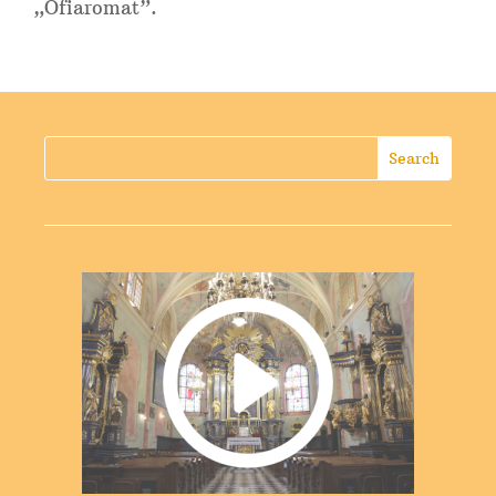
„Ofiaromat”.