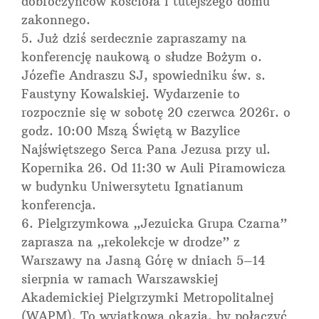
dobroczyńców kościoła i tutejszego domu
zakonnego.
Już dziś serdecznie zapraszamy na
konferencję naukową o słudze Bożym o.
Józefie Andraszu SJ, spowiedniku św. s.
Faustyny Kowalskiej. Wydarzenie to
rozpocznie się w sobotę 20 czerwca 2026r. o
godz. 10:00 Mszą Świętą w Bazylice
Najświętszego Serca Pana Jezusa przy ul.
Kopernika 26. Od 11:30 w Auli Piramowicza
w budynku Uniwersytetu Ignatianum
konferencja.
Pielgrzymkowa „Jezuicka Grupa Czarna”
zaprasza na „rekolekcje w drodze” z
Warszawy na Jasną Górę w dniach 5–14
sierpnia w ramach Warszawskiej
Akademickiej Pielgrzymki Metropolitalnej
(WAPM). To wyjątkowa okazja, by połączyć